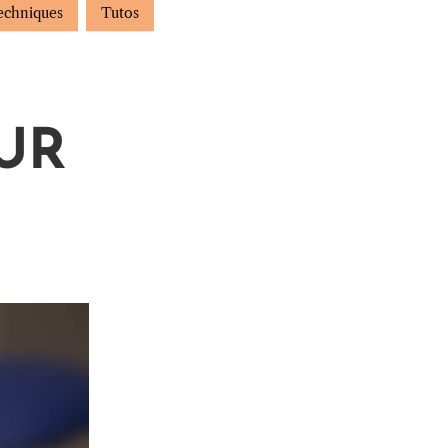
echniques
Tutos
UR