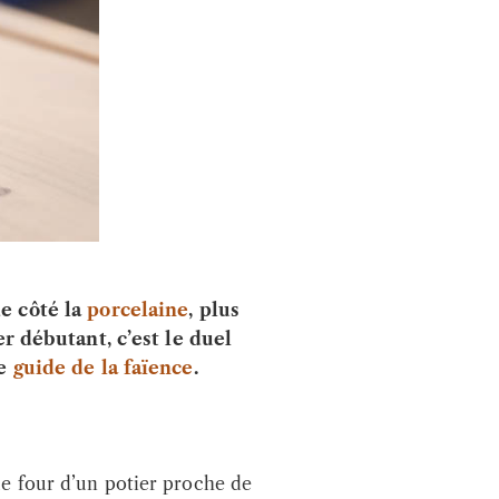
de côté la
porcelaine
, plus
er débutant, c’est le duel
le
guide de la faïence
.
le four d’un potier proche de