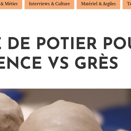
 & Métier
Interviews & Culture
Matériel & Argiles
T
 DE POTIER PO
ÏENCE VS GRÈS