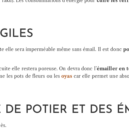
on raku). Les consommations d’énergie pour
cuire les ter
GILES
ite elle sera imperméable même sans émail. Il est donc
po
cuite elle restera poreuse. On devra donc l’
émailler en t
e les pots de fleurs ou les
oyas
car elle permet une abso
E DE POTIER ET DES 
ès.