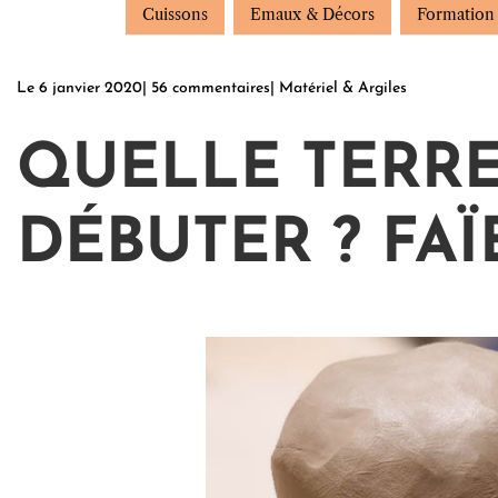
Cuissons
Emaux & Décors
Formation
Le
6 janvier 2020
|
56 commentaires
|
Matériel & Argiles
QUELLE TERRE
DÉBUTER ? FA