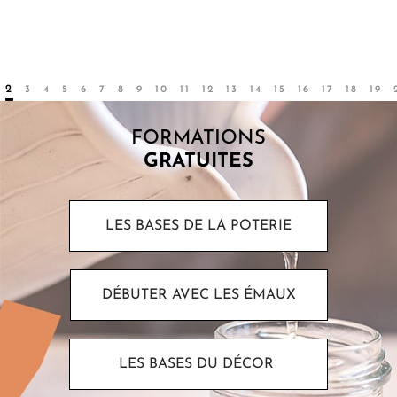
céramistes...
Par
Sarah
2
3
4
5
6
7
8
9
10
11
12
13
14
15
16
17
18
19
FORMATIONS
GRATUITES
LES BASES DE LA POTERIE
DÉBUTER AVEC LES ÉMAUX
LES BASES DU DÉCOR