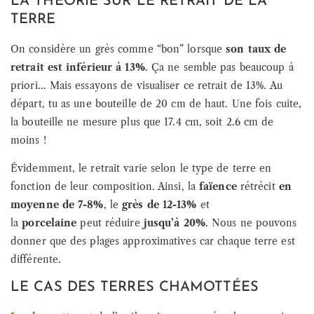
LA THÉORIE SUR LE RETRAIT DE LA
TERRE
On considère un grès comme “bon” lorsque
son taux de
retrait est inférieur à 13%
. Ça ne semble pas beaucoup à
priori… Mais essayons de visualiser ce retrait de 13%. Au
départ, tu as une bouteille de 20 cm de haut. Une fois cuite,
la bouteille ne mesure plus que 17.4 cm, soit 2.6 cm de
moins !
Évidemment, le retrait varie selon le type de terre en
fonction de leur composition. Ainsi, la
faïence
rétrécit
en
moyenne de 7-8%
, le
grès de 12-13%
et
la
porcelaine
peut réduire
jusqu’à 20%
. Nous ne pouvons
donner que des plages approximatives car chaque terre est
différente.
LE CAS DES TERRES CHAMOTTÉES