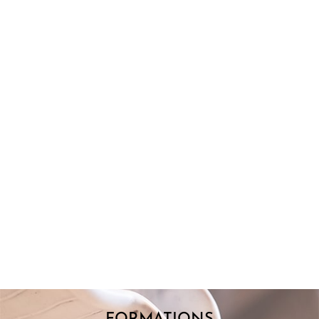
POINT DE FUSION : COMPRENDRE POURQUOI
LES ÉMAUX FONDENT
Lorsque l’on commence à s’intéresser aux émaux, une question
revient souvent : pourquoi certains matériaux fondent-ils à
basse température alors...