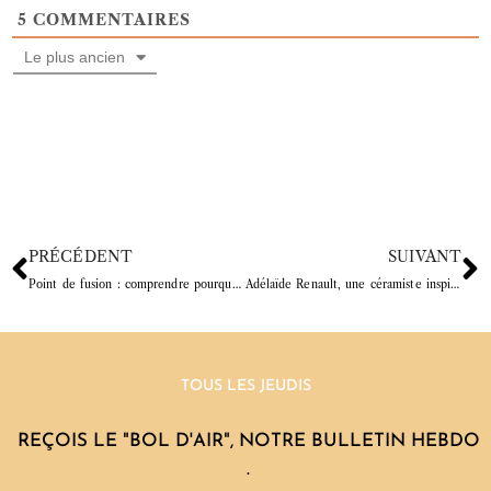
5
COMMENTAIRES
Le plus ancien
PRÉCÉDENT
SUIVANT
Point de fusion : comprendre pourquoi les émaux fondent
Adélaïde Renault, une céramiste inspirée par la Corée et le Buncheong
TOUS LES JEUDIS
REÇOIS LE "BOL D'AIR", NOTRE BULLETIN HEBDO
.