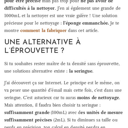
pour être précise
mais pas trop pour
ne pas avoir de
difficultés à la nettoyer
. J’en ai également une grande de
1000mL et la nettoyer est une vraie galère ! Une solution
précieuse pour le nettoyage :
l’éponge emmanchée.
Je te
montre
comment la fabriquer
dans cet article.
UNE ALTERNATIVE À
L’ÉPROUVETTE ?
Si tu souhaites rester maître de ta densité sans éprouvette,
une solutions alternative existe :
la seringue
.
J’ai découvert ça sur Internet. Le principe est le même, on
va peser une quantité d’émail mais cette fois, c’est dans une
seringue. C’est astucieux car tu auras
moins de nettoyage
.
Mais attention, il faudra bien choisir ta seringue :
suffisamment grande
(100mL) avec d
es unités de mesure
suffisamment précises
(2mL). Si tu diminues sa taille ou
perds en précision, ton calcul en densité perdra en