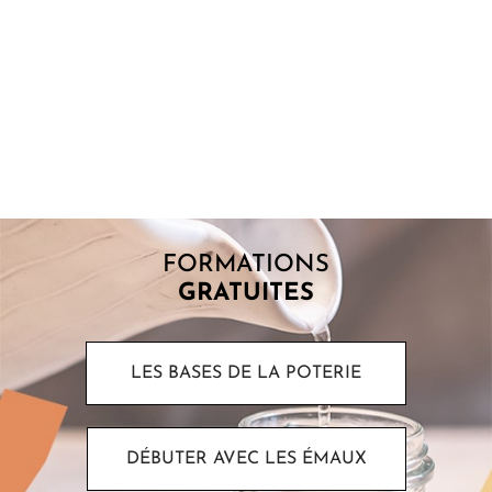
POINT DE FUSION : COMPRENDRE POURQUOI
LES ÉMAUX FONDENT
Lorsque l’on commence à s’intéresser aux émaux, une question
revient souvent : pourquoi certains matériaux fondent-ils à
basse température alors...
FORMATIONS
GRATUITES
LES BASES DE LA POTERIE
DÉBUTER AVEC LES ÉMAUX