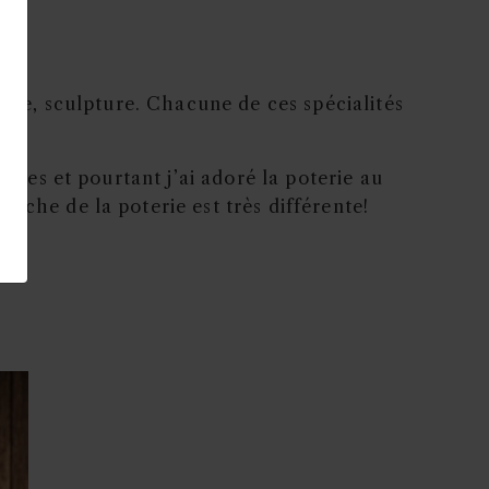
lage, sculpture. Chacune de ces spécialités
nées et pourtant j’ai adoré la poterie au
nche de la poterie est très différente!