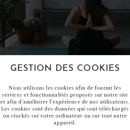
GESTION DES COOKIES
Car les bienfaits de la poterie sont nombreux:
se vider l’esprit et de se focaliser sur le moment p
Nous utilisons les cookies afin de fournir les
 pas avoir peur d’échouer” – Dr Edwin Land Elle dim
services et fonctionnalités proposés sur notre site
hercheurs ont montré que le taux de cortisol de 75
et afin d’améliorer l’expérience de nos utilisateurs.
Les cookies sont des données qui sont téléchargés
ersévérance. Elle te permet de créer tes objets du 
ou stockés sur votre ordinateur ou sur tout autre
es cadeaux faits main!
appareil.