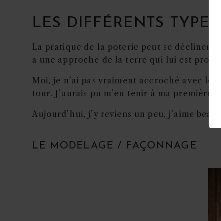
LES DIFFÉRENTS TYPES
La pratique de la poterie peut se décliner s
a une approche de la terre qui lui est propr
Moi, je n’ai pas vraiment accroché avec les 
tour. J’aurais pu m’en tenir à ma première 
Aujourd’hui, j’y reviens un peu, j’aime bea
LE MODELAGE / FAÇONNAGE