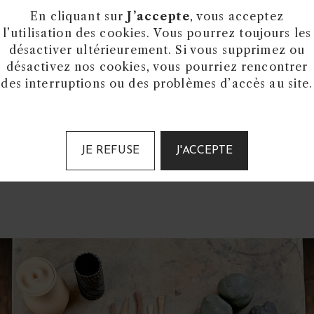
En cliquant sur
J’accepte
, vous acceptez
 DE POTERIE
l’utilisation des cookies. Vous pourrez toujours les
désactiver ultérieurement. Si vous supprimez ou
désactivez nos cookies, vous pourriez rencontrer
ous diverses façons: modelage, poterie au tour, cou
des interruptions ou des problèmes d’accès au site.
e et chacun d’entre nous a sa propre sensibilité.
cours de modelage que j’avais pris il y a quelques an
expérience, et heureusement que non, car chaque bra
JE REFUSE
J'ACCEPTE
ucoup créer des cuillères en modelage.