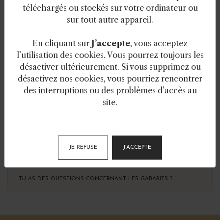
téléchargés ou stockés sur votre ordinateur ou
sur tout autre appareil.
TU AS DES QUESTIONS CONCERNANT TA FORMATION
SCULPTURE ?
En cliquant sur
J’accepte
, vous acceptez
TU AS DES QUESTIONS CONCERNANT TA FORMATION
l’utilisation des cookies. Vous pourrez toujours les
TOURNAGE ?
désactiver ultérieurement. Si vous supprimez ou
désactivez nos cookies, vous pourriez rencontrer
TU AS DES QUESTIONS CONCERNANT TA FORMATION VISIBILITÉ
des interruptions ou des problèmes d’accès au
SUR INSTAGRAM ?
site.
TU AS DES QUESTIONS CONCERNANT TA FORMATION
TRANSFERT D'IMAGES ?
TU AS DES QUESTIONS CONCERNANT TA FORMATION DEVENIR
JE REFUSE
J'ACCEPTE
CÉRAMISTE ?
TU AS DES QUESTIONS CONCERNANT LES GABARITS ?