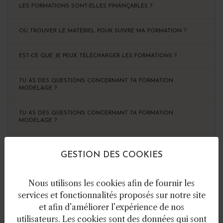
LES FORMATIONS SONT-ELLES FINANÇABLES ?
OÙ TROUVER LE MATÉRIEL POUR SUIVRE MA FORMATION ?
EST-CE QUE JE PEUX TÉLÉCHARGER LES FORMATIONS ?
TU AS DES QUESTIONS CONCERNANT TA FORMATION
MODELAGE ?
TU AS DES QUESTIONS CONCERNANT TA FORMATION
MODELAGE ?
TU AS DES QUESTIONS CONCERNANT TA FORMATION
COULAGE/MOULAGE ?
GESTION DES COOKIES
TU AS DES QUESTIONS CONCERNANT TA FORMATION
Nous utilisons les cookies afin de fournir les
MISHIMA/ZOGAN ?
services et fonctionnalités proposés sur notre site
et afin d’améliorer l’expérience de nos
TU AS DES QUESTIONS CONCERNANT TA FORMATION JUS
utilisateurs. Les cookies sont des données qui sont
D'OXYDES ?