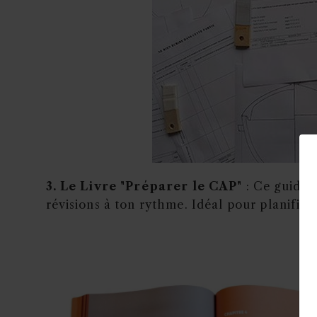
3. Le Livre "Préparer le CAP"
: Ce guide 
révisions à ton rythme. Idéal pour planifie