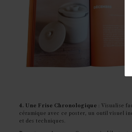
4. Une Frise Chronologique
: Visualise fa
céramique avec ce poster, un outil visuel in
et des techniques.