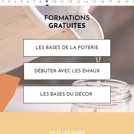
2
3
4
5
6
7
8
9
10
11
12
13
14
15
16
17
18
19
FORMATIONS
GRATUITES
LES BASES DE LA POTERIE
DÉBUTER AVEC LES ÉMAUX
LES BASES DU DÉCOR
TOUS LES JEUDIS