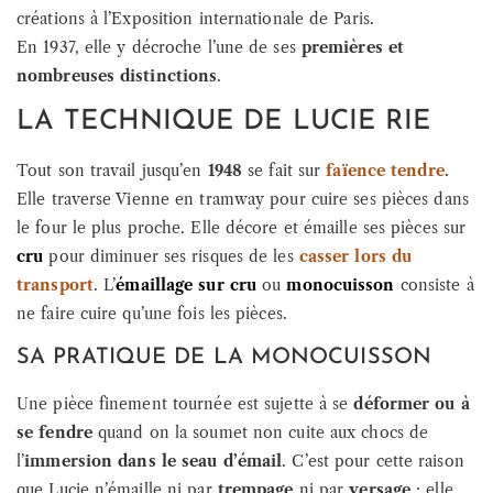
créations à l’Exposition internationale de Paris.
En 1937, elle y décroche l’une de ses
premières et
nombreuses distinctions
.
LA TECHNIQUE DE LUCIE RIE
Tout son travail jusqu’en
1948
se fait sur
faïence tendre
.
Elle traverse Vienne en tramway pour cuire ses pièces dans
le four le plus proche. Elle décore et émaille ses pièces sur
cru
pour diminuer ses risques de les
casser lors du
transport
. L’
émaillage sur cru
ou
monocuisson
consiste à
ne faire cuire qu’une fois les pièces.
SA PRATIQUE DE LA MONOCUISSON
Une pièce finement tournée est sujette à se
déformer ou à
se fendre
quand on la soumet non cuite aux chocs de
l’
immersion dans le seau d’émail
. C’est pour cette raison
que Lucie n’émaille ni par
trempage
ni par
versage
: elle