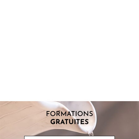
POINT DE FUSION : COMPRENDRE POURQUOI
LES ÉMAUX FONDENT
Lorsque l’on commence à s’intéresser aux émaux, une question
revient souvent : pourquoi certains matériaux fondent-ils à
basse température alors...
FORMATIONS
GRATUITES