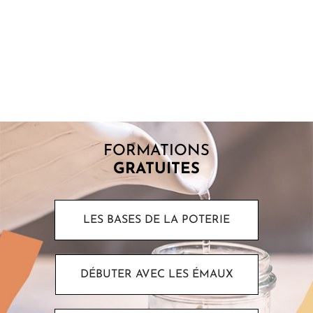
POINT DE FUSION : COMPRENDRE POURQUOI
LES ÉMAUX FONDENT
Lorsque l’on commence à s’intéresser aux émaux, une question
revient souvent : pourquoi certains matériaux fondent-ils à
basse température alors...
FORMATIONS
GRATUITES
LES BASES DE LA POTERIE
DÉBUTER AVEC LES ÉMAUX