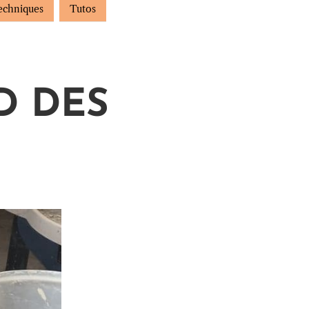
echniques
Tutos
D DES