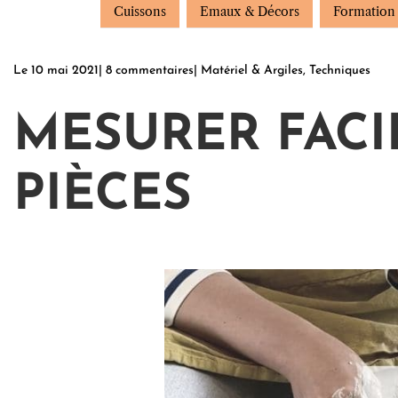
Cuissons
Emaux & Décors
Formation
Le
10 mai 2021
|
8 commentaires
|
Matériel & Argiles
,
Techniques
MESURER FACI
PIÈCES