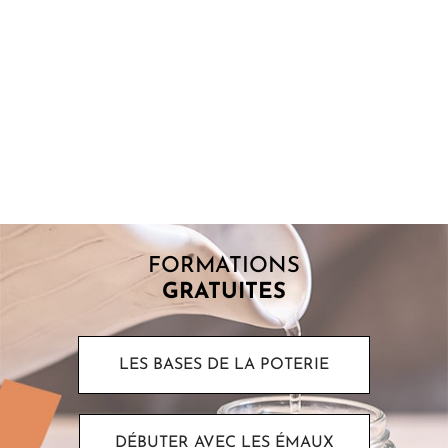
POINT DE FUSION : COMPRENDRE POURQUOI
LES ÉMAUX FONDENT
Lorsque l’on commence à s’intéresser aux émaux, une question
revient souvent : pourquoi certains matériaux fondent-ils à
basse température alors...
FORMATIONS
GRATUITES
LES BASES DE LA POTERIE
DÉBUTER AVEC LES ÉMAUX