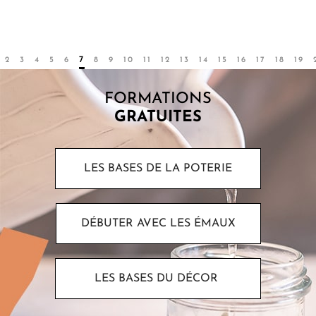
Par
Sarah
2
3
4
5
6
7
8
9
10
11
12
13
14
15
16
17
18
19
FORMATIONS
GRATUITES
LES BASES DE LA POTERIE
DÉBUTER AVEC LES ÉMAUX
LES BASES DU DÉCOR