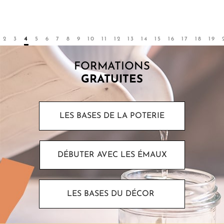
Par
Sarah
2
3
4
5
6
7
8
9
10
11
12
13
14
15
16
17
18
19
FORMATIONS
GRATUITES
LES BASES DE LA POTERIE
DÉBUTER AVEC LES ÉMAUX
LES BASES DU DÉCOR