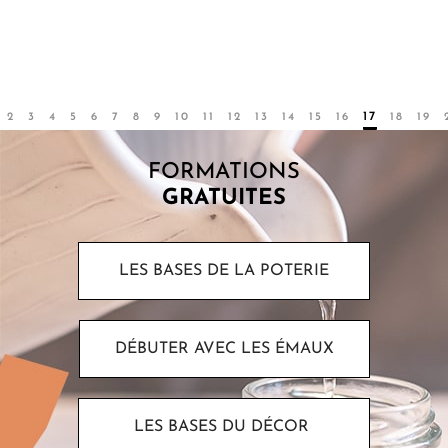
possibilités pédagogiques. Découvrez 5 idées d'activités
poterie pour enfant.
Par
Sarah
2
3
4
5
6
7
8
9
10
11
12
13
14
15
16
17
18
19
FORMATIONS
GRATUITES
LES BASES DE LA POTERIE
DÉBUTER AVEC LES ÉMAUX
LES BASES DU DÉCOR