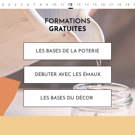
2
3
4
5
6
7
8
9
10
11
12
13
14
15
16
17
18
19
FORMATIONS
GRATUITES
LES BASES DE LA POTERIE
DÉBUTER AVEC LES ÉMAUX
LES BASES DU DÉCOR